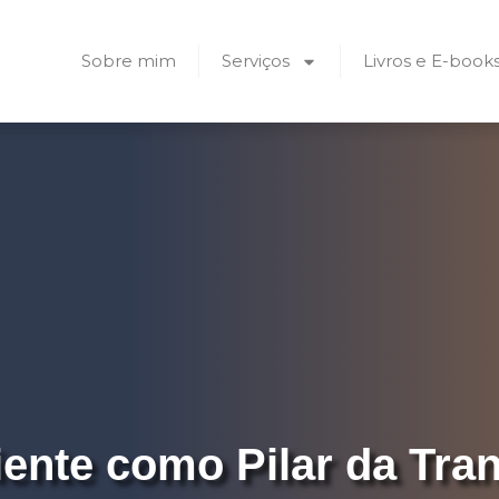
Sobre mim
Serviços
Livros e E-book
iente como Pilar da Tr