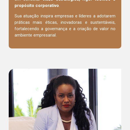
propósito corporativo
.
Sua atuação inspira empresas e líderes a adotarem
práticas mais éticas, inovadoras e sustentáveis,
fortalecendo a governança e a criação de valor no
ambiente empresarial.