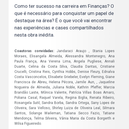
Como ter sucesso na carreira em Finanças? O
que é necessário para conquistar um papel de
destaque na área? É o que você vai encontrar
nas experiências e cases compartilhados
nesta obra inédita.
Coautoras convidadas:
Jandaraci Araujo , Stania Lopes
Moraes, Elisangela Almeida, Alessandra Montenegro, Ana
Paula França, Ana Verena Lima, Angela Pugliese, Annali
Duarte, Celina da Costa Silva, Claudia Dantas, Cristiane
Crucelli, Cristina Reis, Cynthia Hobbs, Denise Fleury, Ednalva
Costa Vasconcelos, Elisabete Griebeler, Evelyn Fleming, Giane
Francisca de Abreu, Helena Pécora, Jamile Aun, , Jaqueline
Nogueira de Almeida, Juliana Noble, Kathrin Pfeffer, Marcia
Brandão Laste, Mônica Valente, Patrícia Villas Boas Amaro,
Poliana Casal, Raquel Varela, Regina Biglia, Renata Ribeiro,
Rosangela Sutil, Sandra Borba, Sandra Ortega, Sany Lopes de
Oliveira, Sara Velloso, Shirley Luiza de Oliveira Leal, Silmara
Santos, Solange Waileman, Tatiana Secco Fazio, Tatiane
Mendonça, Telma Silveira, Vânia Maria da Costa Borgerth e
Wilsa Figueiredo.